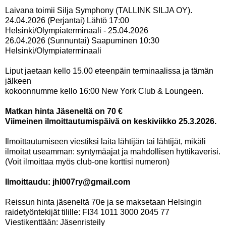
Laivana toimii Silja Symphony (TALLINK SILJA OY).
24.04.2026 (Perjantai) Lähtö 17:00
Helsinki/Olympiaterminaali - 25.04.2026
26.04.2026 (Sunnuntai) Saapuminen 10:30
Helsinki/Olympiaterminaali
Liput jaetaan kello 15.00 eteenpäin terminaalissa ja tämän
jälkeen
kokoonnumme kello 16:00 New York Club & Loungeen.
Matkan hinta Jäseneltä on 70 €
Viimeinen ilmoittautumispäivä on keskiviikko 25.3.2026.
Ilmoittautumiseen viestiksi laita lähtijän tai lähtijät, mikäli
ilmoitat useamman: syntymäajat ja mahdollisen hyttikaverisi.
(Voit ilmoittaa myös club-one korttisi numeron)
Ilmoittaudu: jhl007ry@gmail.com
Reissun hinta jäseneltä 70e ja se maksetaan Helsingin
raidetyöntekijät
tilille: FI34 1011 3000 2045 77
Viestikenttään: Jäsenristeily