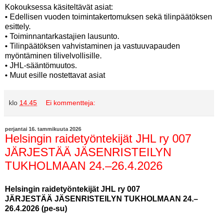
Kokouksessa käsiteltävät asiat:
• Edellisen vuoden toimintakertomuksen sekä tilinpäätöksen
esittely.
• Toiminnantarkastajien lausunto.
• Tilinpäätöksen vahvistaminen ja vastuuvapauden
myöntäminen tilivelvollisille.
• JHL-sääntömuutos.
• Muut esille nostettavat asiat
klo
14.45
Ei kommentteja:
perjantai 16. tammikuuta 2026
Helsingin raidetyöntekijät JHL ry 007
JÄRJESTÄÄ JÄSENRISTEILYN
TUKHOLMAAN 24.–26.4.2026
Helsingin raidetyöntekijät JHL ry 007
JÄRJESTÄÄ JÄSENRISTEILYN TUKHOLMAAN 24.–
26.4.2026 (pe-su)