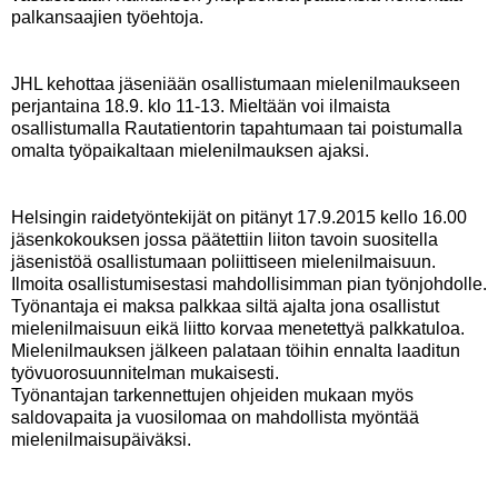
palkansaajien työehtoja.
JHL kehottaa jäseniään osallistumaan mielenilmaukseen
perjantaina 18.9. klo 11-13. Mieltään voi ilmaista
osallistumalla Rautatientorin tapahtumaan tai poistumalla
omalta työpaikaltaan mielenilmauksen ajaksi.
Helsingin raidetyöntekijät on pitänyt 17.9.2015 kello 16.00
jäsenkokouksen jossa päätettiin liiton tavoin suositella
jäsenistöä osallistumaan poliittiseen mielenilmaisuun.
Ilmoita osallistumisestasi mahdollisimman pian työnjohdolle.
Työnantaja ei maksa palkkaa siltä ajalta jona osallistut
mielenilmaisuun eikä liitto korvaa menetettyä palkkatuloa.
Mielenilmauksen jälkeen palataan töihin ennalta laaditun
työvuorosuunnitelman mukaisesti.
Työnantajan tarkennettujen ohjeiden mukaan myös
saldovapaita ja vuosilomaa on mahdollista myöntää
mielenilmaisupäiväksi.