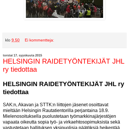
klo
9.50
Ei kommentteja:
torstai 17. syyskuuta 2015
HELSINGIN RAIDETYÖNTEKIJÄT JHL
ry tiedottaa
HELSINGIN RAIDETYÖNTEKIJÄT JHL ry
tiedottaa
SAK:n, Akavan ja STTK:n liittojen jäsenet osoittavat
mieltään Helsingin Rautatientorilla perjantaina 18.9.
Mielenosoituksella puolustetaan työmarkkinajärjestöjen
vapaata oikeutta sopia työ- ja virkaehtosopimuksista sekä
vastustetaan hallituksen yksipuolisia päätöksiä heikentää