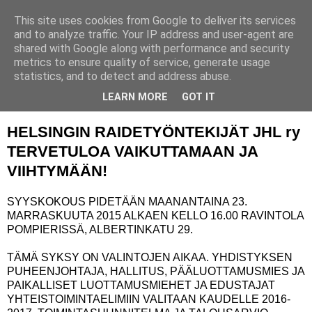
This site uses cookies from Google to deliver its services
and to analyze traffic. Your IP address and user-agent are
shared with Google along with performance and security
▼
metrics to ensure quality of service, generate usage
statistics, and to detect and address abuse.
sunnuntai 27. syyskuuta 2015
Syyskokous 2015
LEARN MORE
GOT IT
HELSINGIN RAIDETYÖNTEKIJÄT JHL ry
TERVETULOA VAIKUTTAMAAN JA
VIIHTYMÄÄN!
SYYSKOKOUS PIDETÄÄN MAANANTAINA 23.
MARRASKUUTA 2015 ALKAEN KELLO 16.00 RAVINTOLA
POMPIERISSÄ, ALBERTINKATU 29.
TÄMÄ SYKSY ON VALINTOJEN AIKAA. YHDISTYKSEN
PUHEENJOHTAJA, HALLITUS, PÄÄLUOTTAMUSMIES JA
PAIKALLISET LUOTTAMUSMIEHET JA EDUSTAJAT
YHTEISTOIMINTAELIMIIN VALITAAN KAUDELLE 2016-