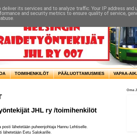
deliver its services and to analyze traffic. Your IP address and
formance and security metrics to ensure quality of service, ge
 abuse.
TOA
TOIMIHENKILÖT
PÄÄLUOTTAMUSMIES
VAPAA-AIK
Oma 
T
yöntekijät JHL ry /toimihenkilöt
posti lähetetään puheenjohtaja Hannu Lehtiselle.
i lähetetään Eetu Salokarille.