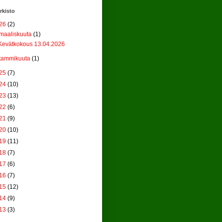
rkisto
26
(2)
maaliskuuta
(1)
Kevätkokous 13.04.2026
tammikuuta
(1)
25
(7)
24
(10)
23
(13)
22
(6)
21
(9)
20
(10)
19
(11)
18
(7)
17
(6)
16
(7)
15
(12)
14
(9)
13
(3)