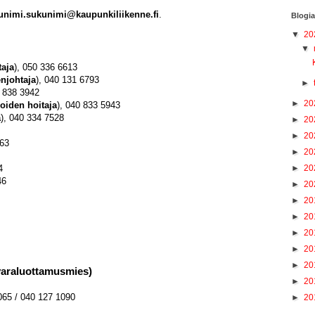
unimi.sukunimi@kaupunkiliikenne.fi
.
Blogia
▼
20
▼
aja
), 050 336 6613
njohtaja
), 040 131 6793
►
0 838 3942
►
20
oiden hoitaja
), 040 833 5943
a
), 040 334 7528
►
20
►
20
263
►
20
►
20
4
46
►
20
►
20
►
20
►
20
►
20
►
20
varaluottamusmies)
►
20
65 / 040 127 1090
►
20