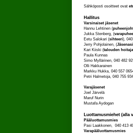
Sähköposti osoitteet ovat
et
Hallitus
Varsinaiset jäsenet
Hannu Lehtinen (
puheenjoht
Jukka Stenberg, (
varapuhee
Eetu Salokari (
sihteeri
), 04
Jerry Pohjolainen, (
Jäsenasi
Kari Kiiski (
talouden hoitaj
Paula Kunnas
Simo Myllärinen, 040 482 9
Olli Hakkarainen
Markku Hukka, 040 557 065
Petri Halmetoja, 040 755 93
Varajäsenet
Joel Järvelä
Maruf Nurin
Mustafa Aydogan
Luottamusmiehet (alla 
Pääluottamusmies
Pasi Laakkonen, 040 413 40
Varapääluottamusmies