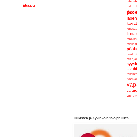
bilerist
Etusivu
j
hsl
jäs
jäse
kevä
kulosaa
linna
maailm
mielipid
pääl
pääluo
raidejo
syys
tapah
toimint
työsuoj
vap
varap
vuorot
Julkisten ja hyvinvointialojen liitto