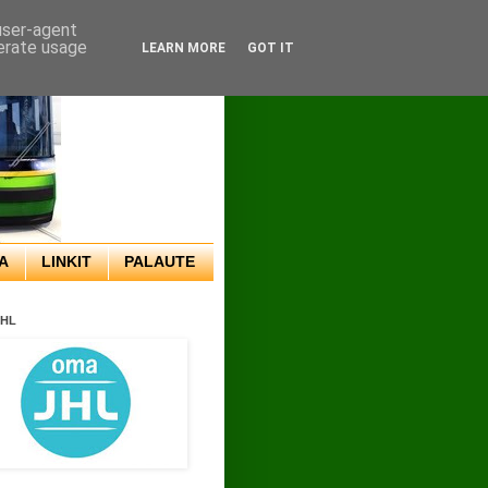
 user-agent
nerate usage
LEARN MORE
GOT IT
A
LINKIT
PALAUTE
JHL