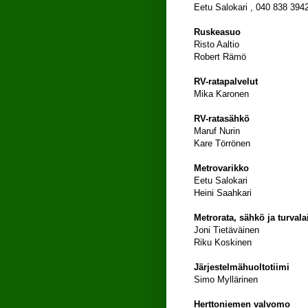
Eetu Salokari , 040 838 394
Ruskeasuo
Risto Aaltio
Robert Rämö
RV-ratapalvelut
Mika Karonen
RV-ratasähkö
Maruf Nurin
Kare Törrönen
Metrovarikko
Eetu Salokari
Heini Saahkari
Metrorata, sähkö ja turvala
Joni Tietäväinen
Riku Koskinen
Järjestelmähuoltotiimi
Simo Myllärinen
Herttoniemen valvomo