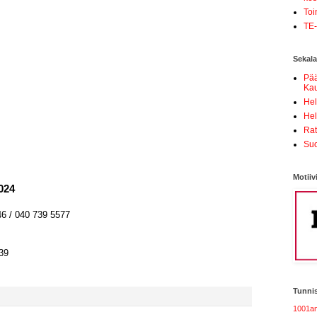
Toi
TE-
Sekala
Pä
Kau
Hel
Hel
Ra
Suo
Motiiv
024
46 / 040 739 5577
39
Tunnis
1001am