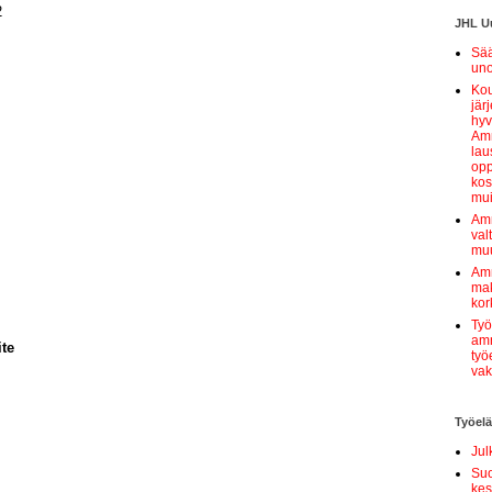
2
JHL Uu
Sää
uno
Kou
jär
hyv
Amm
lau
opp
kos
mui
Amm
val
muu
Amm
mak
kor
Työ
amm
ite
työ
vak
Työel
Jul
Suo
kes