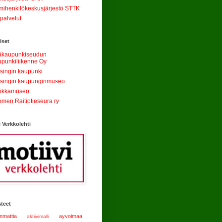
mihenkilökeskusjärjestö STTK
palvelut
iset
äkaupunkiseudun
punkiliikenne Oy
singin kaupunki
singin kaupunginmuseo
tikkamuseo
men Raitiotieseura ry
i Verkkolehti
teet
mattia
ayvoimaa
aktiivimalli