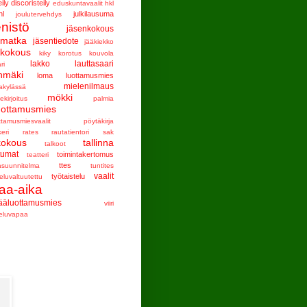
eily
discoristeily
eduskuntavaalit
hkl
hl
julkilausuma
joulutervehdys
enistö
jäsenkokous
nmatka
jäsentiedote
jääkiekko
tkokous
kiky
korotus
kouvola
lakko
lauttasaari
ri
nmäki
loma
luottamusmies
mielenilmaus
akylässä
mökki
ekirjoitus
palmia
uottamusmies
ttamusmiesvaalit
pöytäkirja
keri
rates
rautatientori
sak
kokous
tallinna
talkoot
tumat
toimintakertomus
teatteri
ttes
asuunnitelma
tuntites
vaalit
työtaistelu
eluvaltuutettu
aa-aika
ääluottamusmies
viiri
teluvapaa