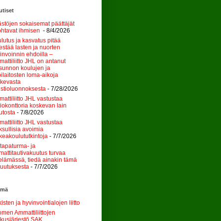
tiset
stöjen sokaisemat päättäjät
htavat ihmisen
- 8/4/2026
lutus ja kasvatus pitää
jestää lasten ja nuorten
invoinnin ehdoilla –
attiliitto JHL on antanut
sunnon koulujen ja
ilaitosten loma-aikoja
kevasta
stioluonnoksesta
- 7/28/2026
attiliitto JHL vastustaa
tiokonttoria koskevan lain
tosta
- 7/8/2026
attiliitto JHL vastustaa
sullisia avoimia
keakoulututkintoja
- 7/7/2026
tapaturma- ja
attitautivakuutus turvaa
elämässä, tiedä ainakin tämä
uutuksesta
- 7/7/2026
ämä
kisten ja hyvinvointialojen liitto
men Ammattiliittojen
kusjärjestö SAK