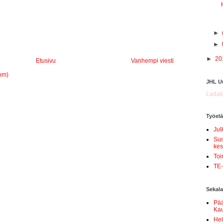
►
►
►
20
Etusivu
Vanhempi viesti
om)
JHL Uu
Ladata
Työel
Jul
Suo
kes
Toi
TE-
Sekala
Pä
Kau
Hel