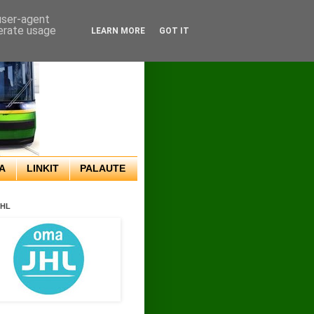
 user-agent
nerate usage
LEARN MORE
GOT IT
A
LINKIT
PALAUTE
JHL