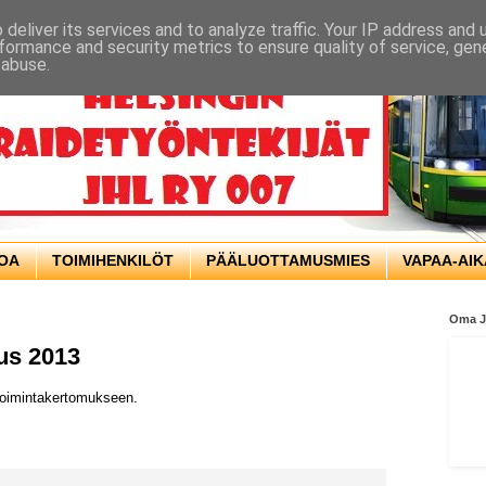
deliver its services and to analyze traffic. Your IP address and
formance and security metrics to ensure quality of service, ge
 abuse.
TOA
TOIMIHENKILÖT
PÄÄLUOTTAMUSMIES
VAPAA-AIK
Oma 
us 2013
 toimintakertomukseen.