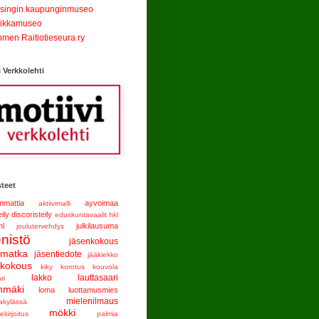
singin kaupunginmuseo
tikkamuseo
men Raitiotieseura ry
i Verkkolehti
teet
mattia
ayvoimaa
aktiivimalli
eily
discoristeily
eduskuntavaalit
hkl
hl
julkilausuma
joulutervehdys
enistö
jäsenkokous
nmatka
jäsentiedote
jääkiekko
tkokous
kiky
korotus
kouvola
lakko
lauttasaari
ri
nmäki
loma
luottamusmies
mielenilmaus
akylässä
mökki
ekirjoitus
palmia