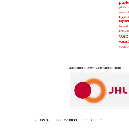
pääl
pääluo
raidejo
syys
tapah
toimint
työsuoj
vap
varap
vuorot
Julkisten ja hyvinvointialojen liitto
Teema: Yksinkertainen. Sisällön tarjoaa
Blogger
.