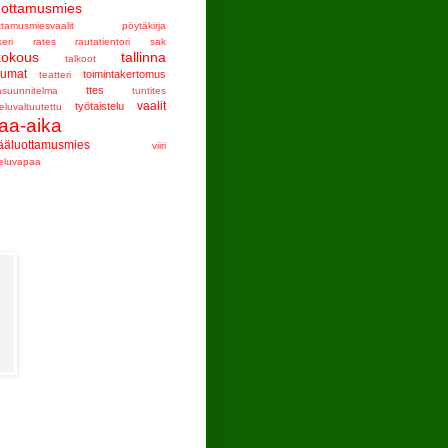
uottamusmies
ttamusmiesvaalit
pöytäkirja
keri
rates
rautatientori
sak
kokous
tallinna
talkoot
tumat
toimintakertomus
teatteri
ttes
asuunnitelma
tuntites
vaalit
työtaistelu
eluvaltuutettu
aa-aika
ääluottamusmies
viiri
teluvapaa