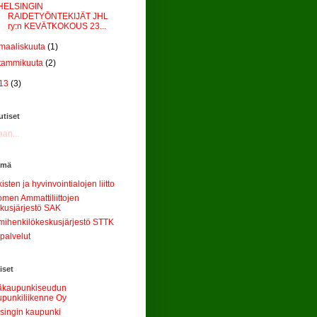
HELSINGIN
RAIDETYÖNTEKIJÄT JHL
ry:n KEVÄTKOKOUS 23...
maaliskuuta
(1)
tammikuuta
(2)
13
(3)
tiset
an...
ämä
kisten ja hyvinvointialojen liitto
men Ammattiliittojen
kusjärjestö SAK
mihenkilökeskusjärjestö STTK
palvelut
iset
äkaupunkiseudun
punkiliikenne Oy
singin kaupunki