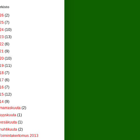
rkisto
26
(2)
25
(7)
24
(10)
23
(13)
22
(6)
21
(9)
20
(10)
19
(11)
18
(7)
17
(6)
16
(7)
15
(12)
14
(9)
marraskuuta
(2)
syyskuuta
(1)
kesäkuuta
(1)
huhtikuuta
(2)
Toimintakertomus 2013