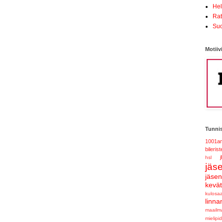
Hel
Ra
Suo
Motiiv
Tunnis
1001am
bilerist
j
hsl
jäs
jäse
kevä
kulosaa
linna
maailm
mielipid