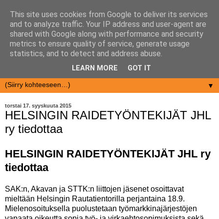
This site uses cookies from Google to deliver its services
and to analyze traffic. Your IP address and user-agent are
shared with Google along with performance and security
metrics to ensure quality of service, generate usage
statistics, and to detect and address abuse.
LEARN MORE
GOT IT
▼
torstai 17. syyskuuta 2015
HELSINGIN RAIDETYÖNTEKIJÄT JHL
ry tiedottaa
HELSINGIN RAIDETYÖNTEKIJÄT JHL ry
tiedottaa
SAK:n, Akavan ja STTK:n liittojen jäsenet osoittavat
mieltään Helsingin Rautatientorilla perjantaina 18.9.
Mielenosoituksella puolustetaan työmarkkinajärjestöjen
vapaata oikeutta sopia työ- ja virkaehtosopimuksista sekä