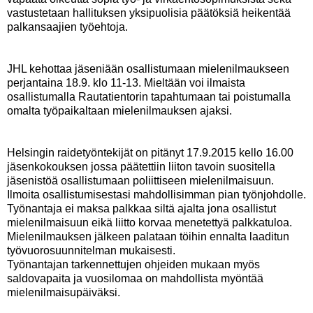
vastustetaan hallituksen yksipuolisia päätöksiä heikentää
palkansaajien työehtoja.
JHL kehottaa jäseniään osallistumaan mielenilmaukseen
perjantaina 18.9. klo 11-13. Mieltään voi ilmaista
osallistumalla Rautatientorin tapahtumaan tai poistumalla
omalta työpaikaltaan mielenilmauksen ajaksi.
Helsingin raidetyöntekijät on pitänyt 17.9.2015 kello 16.00
jäsenkokouksen jossa päätettiin liiton tavoin suositella
jäsenistöä osallistumaan poliittiseen mielenilmaisuun.
Ilmoita osallistumisestasi mahdollisimman pian työnjohdolle.
Työnantaja ei maksa palkkaa siltä ajalta jona osallistut
mielenilmaisuun eikä liitto korvaa menetettyä palkkatuloa.
Mielenilmauksen jälkeen palataan töihin ennalta laaditun
työvuorosuunnitelman mukaisesti.
Työnantajan tarkennettujen ohjeiden mukaan myös
saldovapaita ja vuosilomaa on mahdollista myöntää
mielenilmaisupäiväksi.