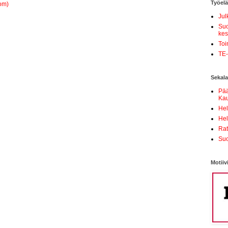
Työel
om)
Jul
Suo
kes
Toi
TE-
Sekala
Pä
Kau
Hel
Hel
Ra
Suo
Motiiv