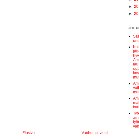
►
20
►
20
JHL Uu
Sää
uno
Kou
jär
hyv
Amm
lau
opp
kos
mui
Amm
val
muu
Amm
mak
kor
Työ
amm
työ
vak
Etusivu
Vanhempi viesti