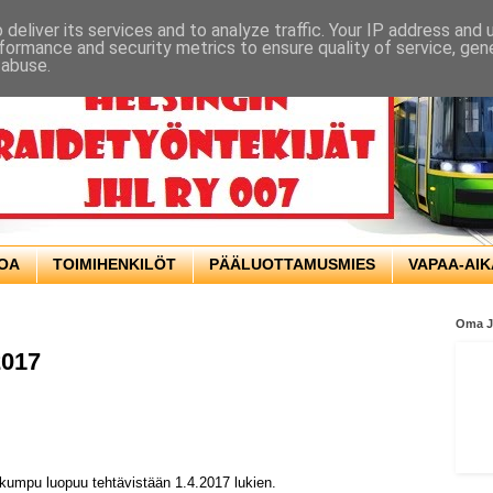
deliver its services and to analyze traffic. Your IP address and
formance and security metrics to ensure quality of service, ge
 abuse.
TOA
TOIMIHENKILÖT
PÄÄLUOTTAMUSMIES
VAPAA-AIK
Oma 
2017
umpu luopuu tehtävistään 1.4.2017 lukien.