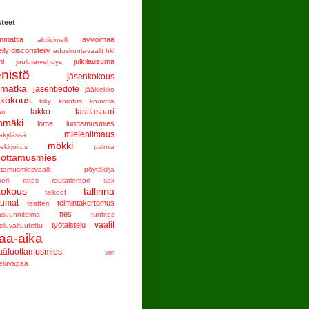
teet
mattia
ayvoimaa
aktiivimalli
eily
discoristeily
eduskuntavaalit
hkl
hl
julkilausuma
joulutervehdys
enistö
jäsenkokous
nmatka
jäsentiedote
jääkiekko
tkokous
kiky
korotus
kouvola
lakko
lauttasaari
ri
nmäki
loma
luottamusmies
mielenilmaus
akylässä
mökki
ekirjoitus
palmia
uottamusmies
ttamusmiesvaalit
pöytäkirja
keri
rates
rautatientori
sak
kokous
tallinna
talkoot
tumat
toimintakertomus
teatteri
ttes
asuunnitelma
tuntites
vaalit
työtaistelu
eluvaltuutettu
aa-aika
ääluottamusmies
viiri
teluvapaa