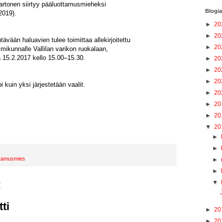
rtonen siirtyy pääluottamusmieheksi
Blogia
2019).
►
20
►
20
vään haluavien tulee toimittaa allekirjoitettu
►
20
imikunnalle Vallilan varikon ruokalaan,
 15.2.2017 kello 15.00–15.30.
►
20
►
20
►
20
 kuin yksi järjestetään vaalit.
►
20
►
20
►
20
▼
20
►
►
ttamusmies
►
►
:
▼
ti
►
20
►
20