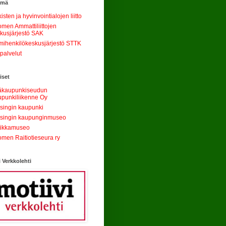
ämä
kisten ja hyvinvointialojen liitto
men Ammattiliittojen
kusjärjestö SAK
mihenkilökeskusjärjestö STTK
palvelut
iset
äkaupunkiseudun
punkiliikenne Oy
singin kaupunki
singin kaupunginmuseo
tikkamuseo
men Raitiotieseura ry
i Verkkolehti