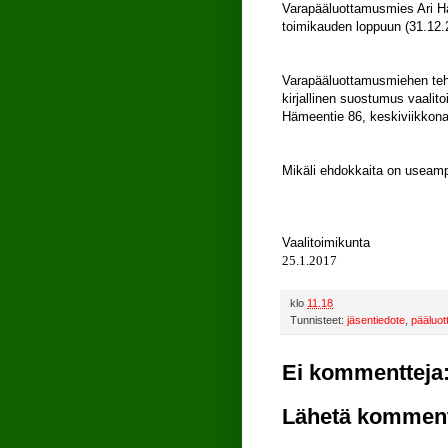
Varapääluottamusmies Ari Ha
toimikauden loppuun (31.12.
Varapääluottamusmiehen tehtä
kirjallinen suostumus vaalito
Hämeentie 86, keskiviikkona
Mikäli ehdokkaita on useampi
Vaalitoimikunta
25.1.2017
klo
11.18
Tunnisteet:
jäsentiedote
,
pääluo
Ei kommentteja
Lähetä komment