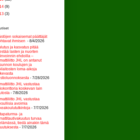
14
(9)
13
(3)
tiset
stöjen sokaisemat päättäjät
htavat ihmisen
- 8/4/2026
lutus ja kasvatus pitää
jestää lasten ja nuorten
invoinnin ehdoilla –
attiliitto JHL on antanut
sunnon koulujen ja
ilaitosten loma-aikoja
kevasta
stioluonnoksesta
- 7/28/2026
attiliitto JHL vastustaa
tiokonttoria koskevan lain
tosta
- 7/8/2026
attiliitto JHL vastustaa
sullisia avoimia
keakoulututkintoja
- 7/7/2026
tapaturma- ja
attitautivakuutus turvaa
elämässä, tiedä ainakin tämä
uutuksesta
- 7/7/2026