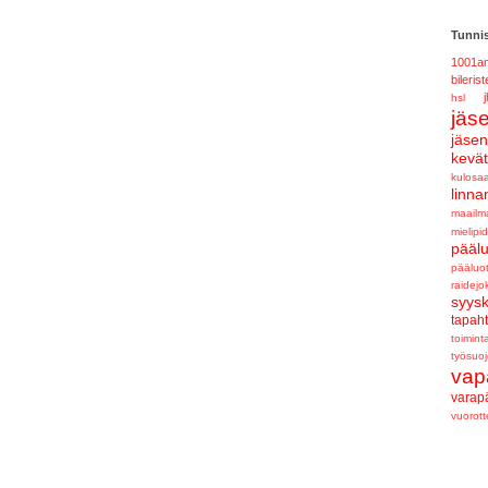
Tunnis
1001am
bilerist
j
hsl
jäs
jäse
kevä
kulosaa
linna
maailm
mielipid
pääl
pääluo
raidejo
syys
tapah
toimint
työsuoj
vap
varap
vuorot