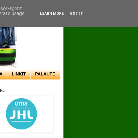
 user-agent
nerate usage
LEARN MORE
GOT IT
A
LINKIT
PALAUTE
JHL