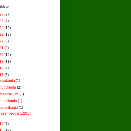
rkisto
26
(2)
25
(7)
24
(10)
23
(13)
22
(6)
21
(9)
20
(10)
19
(11)
18
(7)
17
(6)
lokakuuta
(1)
huhtikuuta
(2)
maaliskuuta
(1)
helmikuuta
(1)
tammikuuta
(1)
Jäsentiedote 1/2017
16
(7)
15
(12)