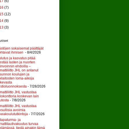
17
(6)
16
(7)
15
(12)
14
(9)
13
(3)
tiset
stöjen sokaisemat päättäjät
htavat ihmisen
- 8/4/2026
lutus ja kasvatus pitää
jestää lasten ja nuorten
invoinnin ehdoilla –
attiliitto JHL on antanut
sunnon koulujen ja
ilaitosten loma-aikoja
kevasta
stioluonnoksesta
- 7/28/2026
attiliitto JHL vastustaa
tiokonttoria koskevan lain
tosta
- 7/8/2026
attiliitto JHL vastustaa
sullisia avoimia
keakoulututkintoja
- 7/7/2026
tapaturma- ja
attitautivakuutus turvaa
elämässä, tiedä ainakin tämä