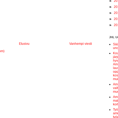
►
20
►
20
►
20
►
20
►
20
JHL Uu
Etusivu
Vanhempi viesti
Sää
uno
om)
Kou
jär
hyv
Amm
lau
opp
kos
mui
Amm
val
muu
Amm
mak
kor
Työ
amm
työ