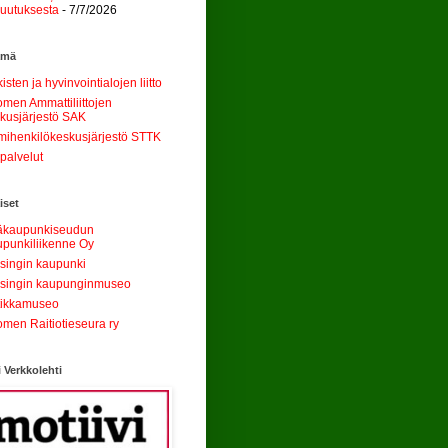
uutuksesta
- 7/7/2026
ämä
kisten ja hyvinvointialojen liitto
men Ammattiliittojen
kusjärjestö SAK
mihenkilökeskusjärjestö STTK
palvelut
iset
äkaupunkiseudun
punkiliikenne Oy
singin kaupunki
singin kaupunginmuseo
tikkamuseo
men Raitiotieseura ry
i Verkkolehti