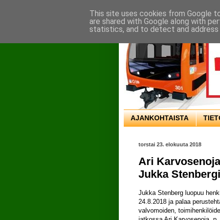
This site uses cookies from Google to 
are shared with Google along with per
statistics, and to detect and address
AJANKOHTAISTA
TIE
torstai 23. elokuuta 2018
Ari Karvosenoja
Jukka Stenbergin
Jukka Stenberg luopuu henkil
24.8.2018 ja palaa perusteh
valvomoiden, toimihenkilöide
jatkossa Ari Karvosenoja, p.