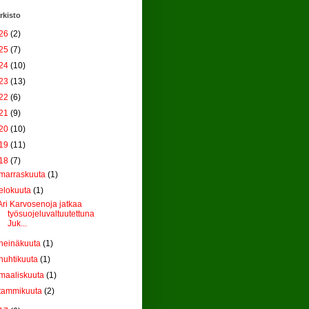
rkisto
26
(2)
25
(7)
24
(10)
23
(13)
22
(6)
21
(9)
20
(10)
19
(11)
18
(7)
marraskuuta
(1)
elokuuta
(1)
Ari Karvosenoja jatkaa
työsuojeluvaltuutettuna
Juk...
heinäkuuta
(1)
huhtikuuta
(1)
maaliskuuta
(1)
tammikuuta
(2)