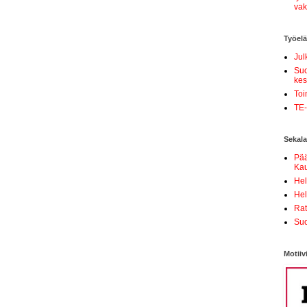
vak
Työel
Jul
Suo
kes
Toi
TE-
Sekala
Pä
Kau
Hel
Hel
Ra
Suo
Motiiv