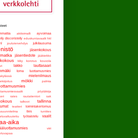
teet
mattia
ayvoimaa
aktiivimalli
eily
discoristeily
eduskuntavaalit
hkl
hl
julkilausuma
joulutervehdys
enistö
jäsenkokous
nmatka
jäsentiedote
jääkiekko
tkokous
kiky
korotus
kouvola
lakko
lauttasaari
ri
nmäki
loma
luottamusmies
mielenilmaus
akylässä
mökki
ekirjoitus
palmia
uottamusmies
ttamusmiesvaalit
pöytäkirja
keri
rates
rautatientori
sak
kokous
tallinna
talkoot
tumat
toimintakertomus
teatteri
ttes
asuunnitelma
tuntites
vaalit
työtaistelu
eluvaltuutettu
aa-aika
ääluottamusmies
viiri
teluvapaa