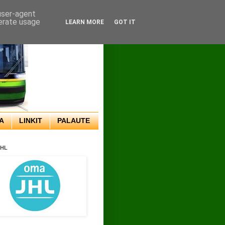
 user-agent
nerate usage
LEARN MORE
GOT IT
A
LINKIT
PALAUTE
JHL