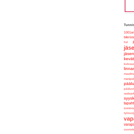
Tunnis
1001am
bilerist
j
hsl
jäs
jäse
kevä
kulosaa
linna
maailm
mielipid
pääl
pääluo
raidejo
syys
tapah
toimint
työsuoj
vap
varap
vuorot