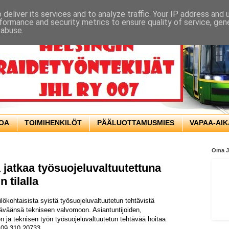
deliver its services and to analyze traffic. Your IP address and
formance and security metrics to ensure quality of service, ge
 abuse.
TOA
TOIMIHENKILÖT
PÄÄLUOTTAMUSMIES
VAPAA-AIK
Oma 
 jatkaa työsuojeluvaltuutettuna
 tilalla
ökohtaisista syistä työsuojeluvaltuutetun tehtävistä
täväänsä tekniseen valvomoon. Asiantuntijoiden,
n ja teknisen työn työsuojeluvaltuutetun tehtävää hoitaa
 09 310 20733.