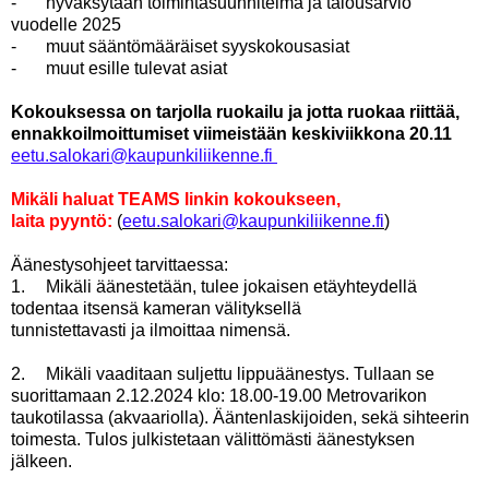
-
hyväksytään toimintasuunnitelma ja talousarvio
vuodelle 2025
-
muut sääntömääräiset syyskokousasiat
-
muut esille tulevat asiat
Kokouksessa on tarjolla ruokailu ja jotta ruokaa riittää,
ennakkoilmoittumiset viimeistään keskiviikkona 20.11
eetu.salokari@kaupunkiliikenne.fi
Mikäli haluat TEAMS linkin kokoukseen,
laita pyyntö:
(
eetu.salokari@kaupunkiliikenne.fi
)
Äänestysohjeet tarvittaessa:
1.
Mikäli äänestetään, tulee jokaisen etäyhteydellä
todentaa itsensä kameran välityksellä
tunnistettavasti ja ilmoittaa nimensä.
2.
Mikäli vaaditaan suljettu lippuäänestys. Tullaan se
suorittamaan 2.12.2024 klo: 18.00-19.00 Metrovarikon
taukotilassa (akvaariolla). Ääntenlaskijoiden, sekä sihteerin
toimesta. Tulos julkistetaan välittömästi äänestyksen
jälkeen.